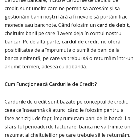
Cardurile bancare, inclusiv cardurile de debit și de
credit, sunt unelte care ne permit să accesăm și să
gestionăm banii noștri fără a fi nevoie să purtăm fizic
monede sau bancnote. Când folosim un
card de debit
,
cheltuim banii pe care îi avem deja în contul nostru
bancar. Pe de altă parte,
cardul de credit
ne oferă
posibilitatea de a împrumuta o sumă de bani de la
banca emitentă, pe care va trebui să o returnăm într-un
anumit termen, adesea cu dobândă.
Cum Funcționează Cardurile de Credit?
Cardurile de credit sunt bazate pe conceptul de credit,
ceea ce înseamnă că atunci când le folosim pentru a
face achiziții, de fapt, împrumutăm bani de la bancă. La
sfârșitul perioadei de facturare, banca ne va trimite un
rezumat al cheltuielilor pe care trebuie să le returnăm
.