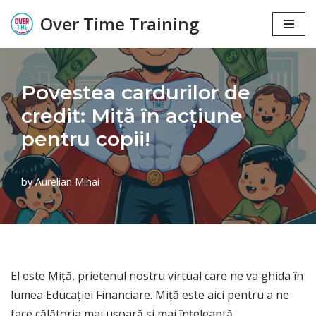
Over Time Training
Skip
to
content
Povestea cardurilor de
credit: Miță în acțiune
pentru copii!
by
Aurelian Mihai
El este Miță, prietenul nostru virtual care ne va ghida în
lumea Educației Financiare. Miță este aici pentru a ne
face călătoria mai ușoară și mai înțeleaptă,