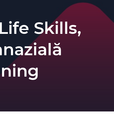
ife Skills,
mnazială
ining