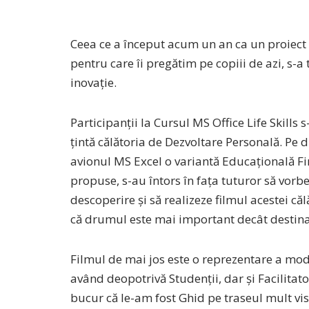
Ceea ce a început acum un an ca un proiect
pentru care îi pregătim pe copiii de azi, s-
inovație.
Participanții la Cursul MS Office Life Skil
țintă călătoria de Dezvoltare Personală. Pe
avionul MS Excel o variantă Educațională F
propuse, s-au întors în fața tuturor să vorbe
descoperire și să realizeze filmul acestei că
că drumul este mai important decât destina
Filmul de mai jos este o reprezentare a modul
având deopotrivă Studenții, dar și Facilitato
bucur că le-am fost Ghid pe traseul mult visat