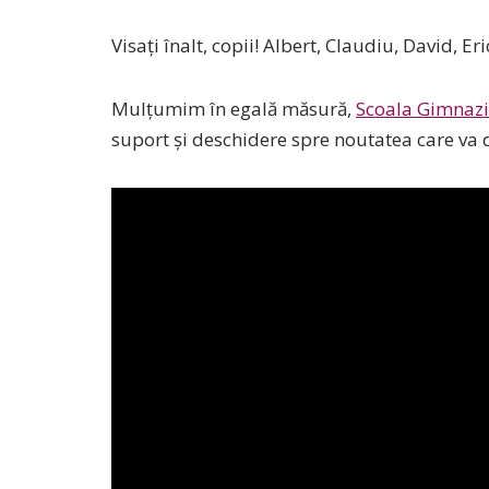
Visați înalt, copii! Albert, Claudiu, David, E
Mulțumim în egală măsură,
Scoala Gimnazi
suport și deschidere spre noutatea care va 