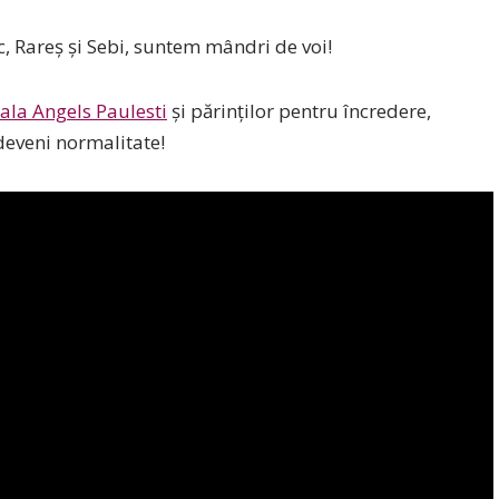
ric, Rareș și Sebi, suntem mândri de voi!
ala Angels Paulesti
și părinților pentru încredere,
deveni normalitate!