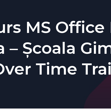
rs MS Office L
-a – Școala Gi
Over Time Tra