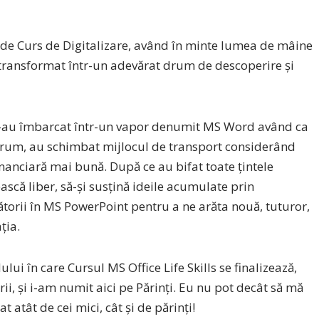
 de Curs de Digitalizare, având în minte lumea de mâine
a transformat într-un adevărat drum de descoperire și
ls s-au îmbarcat într-un vapor denumit MS Word având ca
 drum, au schimbat mijlocul de transport considerând
inanciară mai bună. După ce au bifat
toate țintele
ască liber, să-și susțină ideile acumulate prin
lătorii în MS PowerPoint pentru a ne arăta nouă, tuturor,
ția.
ui în care Cursul MS Office Life Skills se finalizează,
rii, și i-am numit aici pe Părinți. Eu nu pot decât să mă
 atât de cei mici, cât și de părinți!