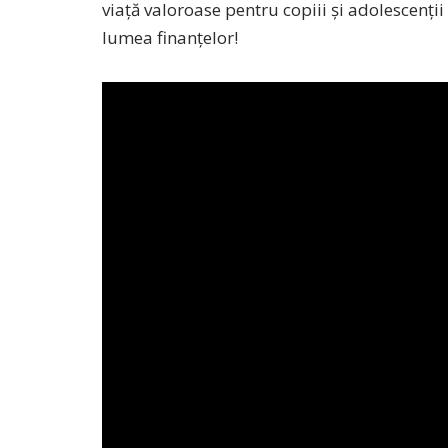
viață valoroase pentru copiii și adolescen
lumea finanțelor!