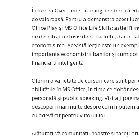
În lumea Over Time Training, credem că educa
de valoroasă. Pentru a demonstra acest lucr
Office Play și MS Office Life Skills; astfel î
de descifrat inclusiv de noi adulții, dar o d
economisirea. Această lecție este un exempl
importanța economisirii banilor și cum pot t
financiară inteligentă.
Oferim o varietate de cursuri care sunt perf
abilitățile în MS Office, în timp ce dobânde
personală și public speaking. Vizitați pagi
descoperi mai multe despre cum îi putem aj
cu adevărat pentru viitorul lor.
Alăturați-vă comunității noastre și faceți pri