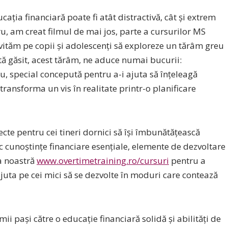
ția financiară poate fi atât distractivă, cât și extrem
u, am creat filmul de mai jos, parte a cursurilor MS
i invităm pe copii și adolescenți să exploreze un tărâm greu
ată găsit, acest tărâm, ne aduce numai bucurii:
u, special concepută pentru a-i ajuta să înțeleagă
ransforma un vis în realitate printr-o planificare
ecte pentru cei tineri dornici să își îmbunătățească
sc cunoștințe financiare esențiale, elemente de dezvoltare
na noastră
www.overtimetraining.ro/cursuri
pentru a
uta pe cei mici să se dezvolte în moduri care contează
mii pași către o educație financiară solidă și abilități de