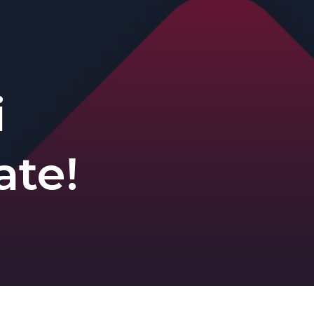
i
ate!