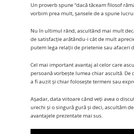
Un proverb spune “dacă tăceam filosof rămâ
vorbim prea mult, șansele de a spune lucruri
Nu în ultimul rând, ascultând mai mult decâ
de satisfacție arătându-i cât de mult aprecie
putem lega relații de prietenie sau afaceri 
Cel mai important avantaj al celor care asc
persoană vorbește lumea chiar ascultă. De 
a fi auzit și chiar folosește termeni sau expre
Așadar, data viitoare când veți avea o disc
urechi și o singură gură și deci, ascultăm d
avantajele prezentate mai sus.