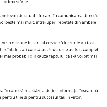
 exprima stările.
, ne lovim de situații în care, în comunicarea directă,
vorbește mai mult, întreruperi repetate din ambele
dintr-o discuție în care ai crezut că lucrurile au fost
i reîntâlnit ați constatat că lucrurile au fost complet
el mai probabil din cauza faptului că s-a vorbit mai
ea în care trăim astăzi, a deține informație înseamnă
 pentru tine și pentru succesul tău în viitor.