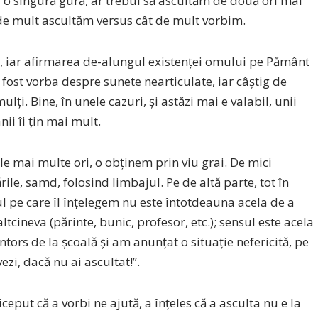
 o singură gură, ar trebui să ascultăm de două ori mai
de mult ascultăm versus cât de mult vorbim.
m, iar afirmarea de-alungul existenței omului pe Pământ
 a fost vorba despre sunete nearticulate, iar câștig de
ți. Bine, în unele cazuri, și astăzi mai e valabil, unii
ii îi țin mai mult.
e mai multe ori, o obținem prin viu grai. De mici
ile, samd, folosind limbajul. Pe de altă parte, tot în
ul pe care îl înțelegem nu este întotdeauna acela de a
ltcineva (părinte, bunic, profesor, etc.); sensul este acela
ors de la școală și am anunțat o situație nefericită, pe
ezi, dacă nu ai ascultat!”.
eput că a vorbi ne ajută, a înțeles că a asculta nu e la