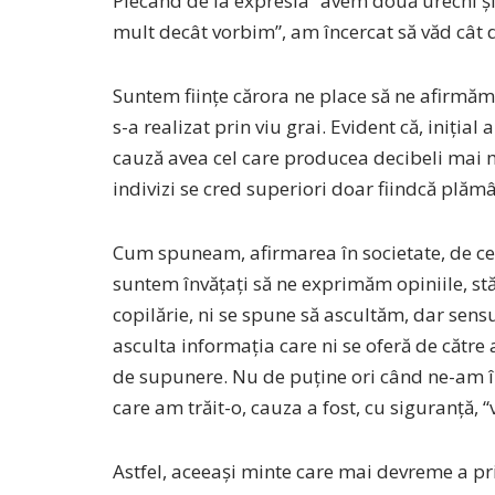
Plecând de la expresia “avem două urechi și
mult decât vorbim”, am încercat să văd cât 
Suntem ființe cărora ne place să ne afirmă
s-a reaIizat prin viu grai. Evident că, inițial
cauză avea cel care producea decibeli mai mul
indivizi se cred superiori doar fiindcă plămân
Cum spuneam, afirmarea în societate, de cel
suntem învățați să ne exprimăm opiniile, stăr
copilărie, ni se spune să ascultăm, dar sens
asculta informația care ni se oferă de către a
de supunere. Nu de puține ori când ne-am înt
care am trăit-o, cauza a fost, cu siguranță, “v
Astfel, aceeași minte care mai devreme a pric